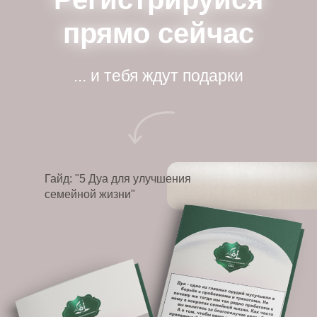
прямо сейчас
прямо сейчас
... и тебя ждут подарки
Гайд: "5 Дуа для улучшения
семейной жизни"